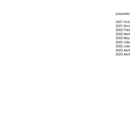
presentac
2021 Octu
2021 Novi
2022 Febr
2022 Abril
2022 May
2022 Juli
2022 Juli
2023 Abril
2023 Abril