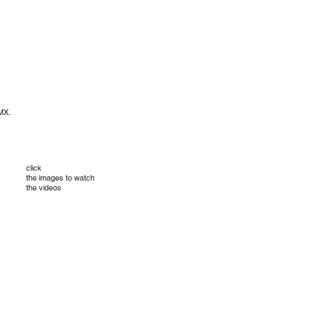
 MX.
click
the images to watch
the videos