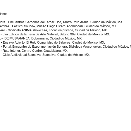
iones
bre - Encuentros Cercanos del Tercer Tipo, Teatro Para Aliens, Ciudad de México, MX.
embre - Festival Sound+, Museo Diego Rivera-Anahuacalli, Ciudad de México, MX.
ero - Sindicato ANIMA showcase, Locación privada, Ciudad de México, MX.
 - 8va Edición de la Feria de Arte Material, Sabino 369, Ciudad de México, MX.
o - DEIMUSARANEA, Dobermann, Ciudad de México, MX.
o - Ensayo Abierto, El Rule Comunidad de Saberes, Ciudad de México, MX.
o - Portal: Encuentro de Experimentación Sonora, Biblioteca Vasconcelos, Ciudad de México,
 - Ruta Interior, Centro Centro, Guadalajara, MX.
-
Ciclo Audiovisual Sucesiva, Sucesiva, Ciudad de México, MX.