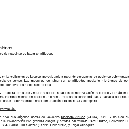
A
ntánea
e de máquinas de tatuar amplificadas
e en la realización de tatuajes improvisando a partir de secuencias de acciones determinad
ícula de tiempo. Las maquinas de tatuar son amplificadas mediante micrófonos de con
dos por diversos medio electrónicos.
za explora formas de vincular el sonido, el tatuaje, la improvisación, el cuerpo y la máquina
ema interdependiente de acciones motrices, representaciones gráficas y paisajes sonoros 
ón de un factor repercute en el construcción total del ritual y el registro.
nformación
a tuvo sus orígenes dentro del colectivo
Sindicato ANIMA
(CDMX, 2021). Y ha sido pr
 a la colaboración con grandes amigos y artistas del tatuaje:
RAMU Tattoo, Colombian Flu
 OSCR Salem, Luis Salazar (Espíritu Chocarrero) y Edgar Velazquez.