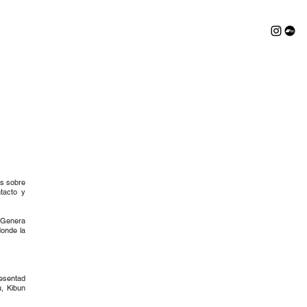
as sobre
tacto y
. Genera
donde la
esentad
, Kibun