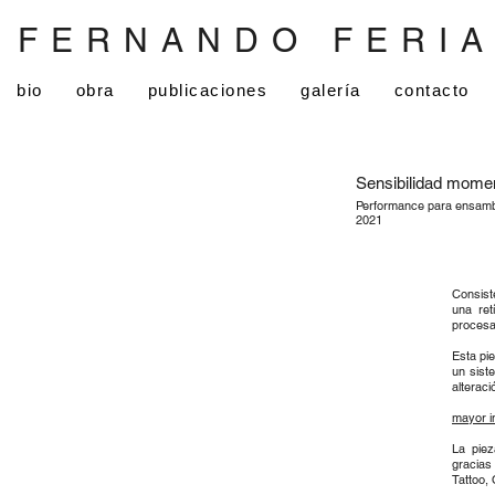
FERNANDO FERI
bio
obra
publicaciones
galería
contacto
Sensibilidad mome
Performance para ensambl
2021
Consist
una ret
procesa
Esta pie
un sist
alteraci
mayor i
La piez
gracias
Tattoo,